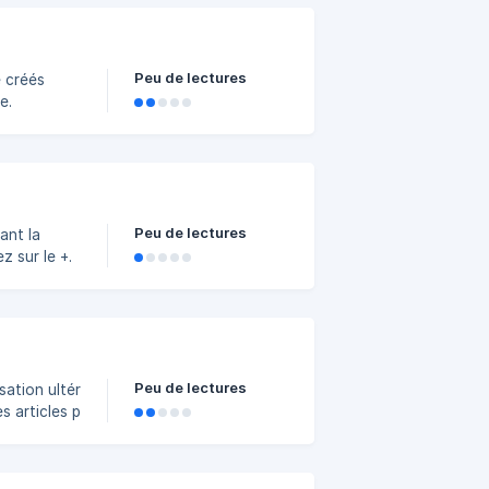
tification,
r votre
Peu de lectures
e créés
e.
Peu de lectures
ant la
Peu de lectures
sation ultérieure,
es articles pendant le
logue
09f000/image_11jpeo2.p