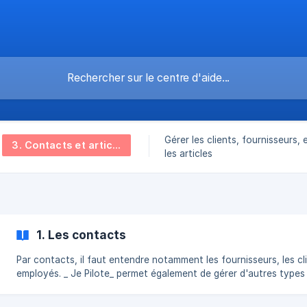
Gérer les clients, fournisseurs,
3. Contacts et articles
les articles
1. Les contacts
Par contacts, il faut entendre notamment les fournisseurs, les cli
employés. _ Je Pilote_ permet également de gérer d'autres types de
contacts s'il le faut, selon vos besoins spécifiques. Par souci de
simplification, le menu des Tiers s'appelle Clients/Fournisseurs. Les fiches