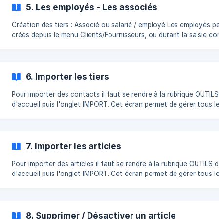
5. Les employés - Les associés
Création des tiers : Associé ou salarié / employé Les employés peuvent être
créés depuis le menu Clients/Fournisseurs, ou durant la saisie co
Depuis le menu cliquez sur le bouton CLIENTS / FOURNISSEURS p
l'onglet EMPLOYES et cliquez sur le +. Cliquez sur le bouton CONTACTS
puis sur l'onglet EMPLOYES. Un formulaire apparait dans une fenêtre. Vous
pouvez utiliser EMP
6. Importer les tiers
Pour importer des contacts il faut se rendre à la rubrique OUTILS
d'accueil puis l'onglet IMPORT. Cet écran permet de gérer tous les imports
dans JePilote. Choisissez "Tiers" comme modèle à télécharger pa
autres propositions. La grille d'import des contacts s'affiche alors. E
fonctionne
7. Importer les articles
Pour importer des articles il faut se rendre à la rubrique OUTILS 
d'accueil puis l'onglet IMPORT. Cet écran permet de gérer tous les imports
dans JePilote. Choisissez "Articles" comme modèle à télécharger 
autres propositions. La grille d'import des articles s'affiche alors
8. Supprimer / Désactiver un article