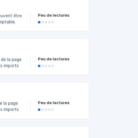
Peu de lectures
mptable.
uis sur
Peu de lectures
 de la page
rmi les
lle
Peu de lectures
de la page
parmi les
. Elle