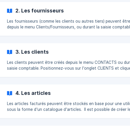
contacts permettent de stocker des informations détaillées (iden
adresses, contacts, conditions de règlement, ...) utiles pour gére
2. Les fournisseurs
entreprise, tout p
Les fournisseurs (comme les clients ou autres tiers) peuvent êtr
depuis le menu Clients/Fournisseurs, ou durant la saisie comptabl
3. Les clients
Les clients peuvent être créés depuis le menu CONTACTS ou dur
saisie comptable. Positionnez-vous sur l'onglet CLIENTS et cliquez sur le +.
Un formulaire apparait dans une fenêtre. À la création, seules le nom du
fournisseur et son adresse sont des informations obligatoires. Si
4. Les articles
Les articles facturés peuvent être stockés en base pour une utili
sous la forme d'un catalogue d'articles. Il est possible de créer l
processus de création de devis ou de factures, ou bien directement. Le cata
d'articles est disponible : soit via le menu des Paramétrages. ![]
(https://storage.crisp.chat/users/helpdesk/website/b4e9dc7e21