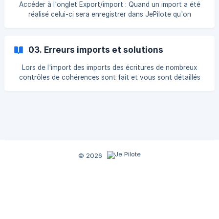
cas de besoin : 3 solutions : Changer le code du journal
Accéder à l'onglet Export/import : Quand un import a été
dans le paramétrage pour s’adapter à votre référentiel ![]
réalisé celui-ci sera enregistrer dans JePilote qu'on
(https://storage.crisp.chat/users/
retrouvera à l'onglet HISTORIQUE DES IMPORTS. Ainsi dans
l'historique on retrouve toutes les informations sur l'import
qui a été passé. Il est possible d'ailleurs de supprimer un
03. Erreurs imports et solutions
import de l'historique en cliquant sur effacer. ![]
(https://storage.crisp.chat/users/helpdesk/website/b4e9dc
Lors de l'import des imports des écritures de nombreux
contrôles de cohérences sont fait et vous sont détaillés
dans une boite de messages et mis en avant en colorant
les cellules en rouge. Voila une liste des erreurs détectées
les plus fréquentes **ERREUR 1: le t****aux de TVA
manquant. ** 3 solutions s'offrent à vous: finaliser le
paramétrage de la TVA de telle sorte
© 2026