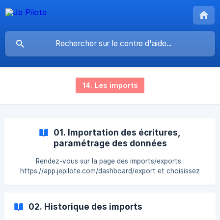
14. Les imports
01. Importation des écritures,
paramétrage des données
Rendez-vous sur la page des imports/exports :
https://app.jepilote.com/dashboard/export et choisissez
l'onglet IMPORT. **CODE JOURNAL ** Les valeurs
attendues sont les codes des journaux visibles dans le
paramétrage des journaux. La liste est accessible en
02. Historique des imports
cliquant dans la cellule. Retraitements du fichier d’import en