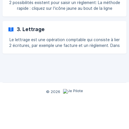
2 possibilités existent pour saisir un règlement: La méthode
rapide : cliquez sur l'icône jaune au bout de la ligne
correspondante que vous voulez encaisser Tous les
champs sont obligatoires et le bouton VALIDER ne sera
actif que lorsqu'ils seront tous remplis. L'encaisse
3. Lettrage
Le lettrage est une opération comptable qui consiste à lier
2 écritures, par exemple une facture et un règlement. Dans
la plupart des cas les lettrages se font automatiquement
dans JEPILOTE. Le lettrage s'appelle ainsi car c'est une
lettre ou une suite de lettre qui permet de faire le lien entre
2 écritures. A ce code, on associe un chiffre qui
correspond à un statut: le chiffre 1 correspond à un
lettrage partiel (par exemple une facture ou un groupe
de factures, lettré avec un règleme
© 2026