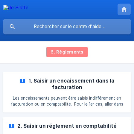
6. Règlements
1. Saisir un encaissement dans la
facturation
Les encaissements peuvent être saisis indifférement en
facturation ou en comptabilité. Pour le 1er cas, aller dans
la partie VENTES puis cliquer sur la synthèse des VENTES.
Vous verez alors la liste des FACTURES COMPTABILISÉES
dans le menu Factures. Cliquez sur l'icône **€ **(EUROS)
2. Saisir un réglement en comptabilité
au bou