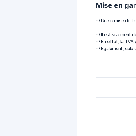
Mise en gar
**Une remise doit s
**Il est vivement dé
**En effet, la TVA p
**Egalement, cela d