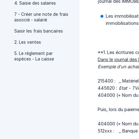
journal des IMMOBI
4. Saisie des salaires
7 - Créer une note de frais
Les immobilisat
associé - salarié
immobilisations
Saisir les frais bancaires
2. Les ventes
**1. Les écritures 
5. Le réglement par
espèces - La caisse
Dans le journal d
Exemple d’un achat
215400 :
_ Matériel
445620 :
Etat - TV
404000 (+ Nom du f
Puis, lors du paieme
404000 (+ Nom du f
512xxx :
_ Banque