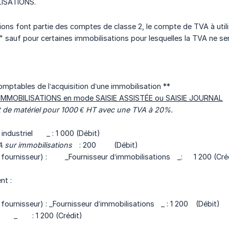
LISATIONS.
ions font partie des comptes de classe 2, le compte de TVA à uti
" sauf pour certaines immobilisations pour lesquelles la TVA ne se
comptables de l’acquisition d’une immobilisation **
es IMMOBILISATIONS en mode SAISIE ASSISTÉE ou SAISIE JOURNAL
 de matériel pour 1000 € HT avec une TVA à 20%.
 industriel
_ : 1 000 (Débit)
A sur immobilisations
: 200
(Débit)
ournisseur) :
_Fournisseur d’immobilisations
_:
1 200 (Cré
nt :
ournisseur) : _Fournisseur d’immobilisations
_ : 1 200
(Débit)
_
: 1 200 (Crédit)